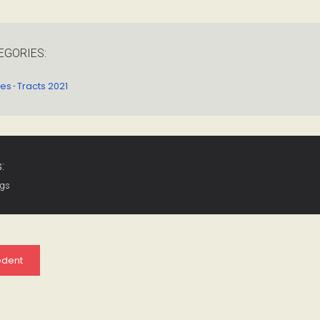
EGORIES:
ves
Tracts 2021
-
:
ags
edent