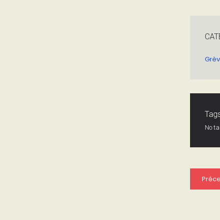
CAT
Grè
Tags
No t
Préc