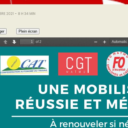
-
BRE 2021
8 H 34 MIN
ger
Plein écran