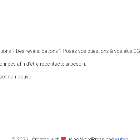
tions ? Des revendications ? Posez vos questions à vos élus CG
nnées afin d’être recontacté si besoin.
ct non trouvé !
Kubio
© 2026 . Created with
using WordPress and