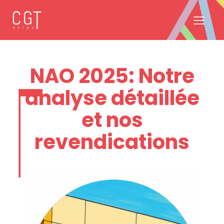
NAO 2025: Notre
analyse détaillée
et nos
revendications