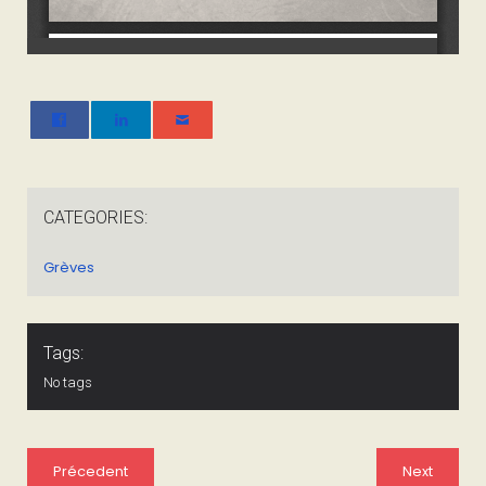
CATEGORIES:
Grèves
Tags:
No tags
Précedent
Next