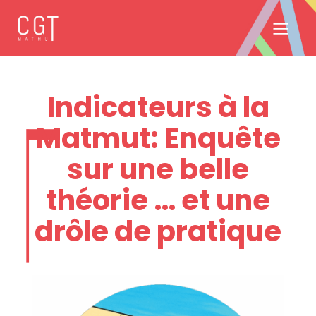
Indicateurs à la
Matmut: Enquête
sur une belle
théorie … et une
drôle de pratique